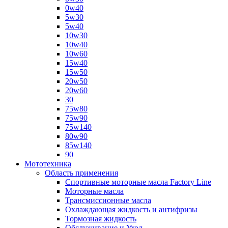
0w40
5w30
5w40
10w30
10w40
10w60
15w40
15w50
20w50
20w60
30
75w80
75w90
75w140
80w90
85w140
90
Мототехника
Область применения
Спортивные моторные масла Factory Line
Моторные масла
Трансмиссионные масла
Охлаждающая жидкость и антифризы
Тормозная жидкость
Обслуживание и Уход