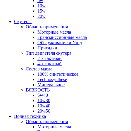
5w
10w
15w
20w
Скутеры
Область применения
Моторные масла
Трансмиссионные масла
Обслуживание и Уход
Присадки
Тип двигателя скутера
2-х тактный
4-х тактный
Состав масла
100% синтетическое
Technosynthese
Минеральное
ВЯЗКОСТЬ
5w40
10w30
10w40
20w50
Водная техника
Область применения
Моторные масла