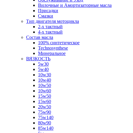
Вилочные и Амортизаторные масла
Присадки
Смазки
Тип двигателя мотоцикла
2-х тактный
4-х тактный
Состав масла
100% синтетическое
Technosynthese
Минеральное
ВЯЗКОСТЬ
5w30
5w40
10w30
10w40
10w50
10w60
15w50
15w60
20w50
75w90
75w140
80w90
85w140