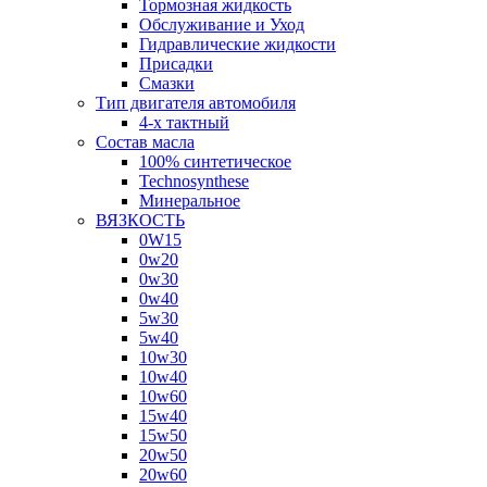
Тормозная жидкость
Обслуживание и Уход
Гидравлические жидкости
Присадки
Смазки
Тип двигателя автомобиля
4-х тактный
Состав масла
100% синтетическое
Technosynthese
Минеральное
ВЯЗКОСТЬ
0W15
0w20
0w30
0w40
5w30
5w40
10w30
10w40
10w60
15w40
15w50
20w50
20w60