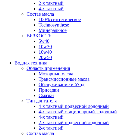
2-х тактный
4-х тактный
Состав масла
100% синтетическое
Technosynthese
Минеральное
ВЯЗКОСТЬ
5w40
10w30
10w40
20w50
Водная техника
Область применения
Моторные масла
Трансмиссионные масла
Обслуживание и Уход
Присадки
Смазки
Тип двигателя
4-х тактный подвесной лодочный
4-х тактный стационарный лодочный
4-х тактный
2-х тактный подвесной лодочный
2-х тактный
Состав масла