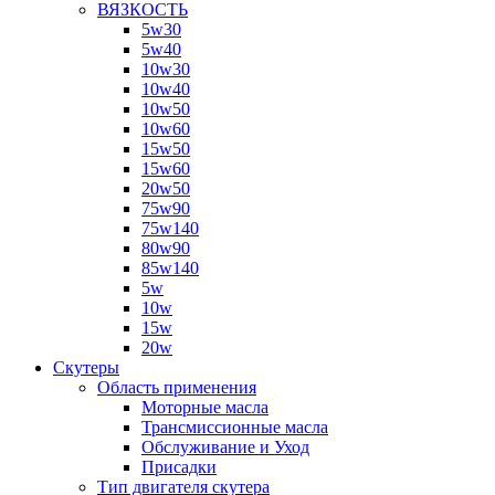
ВЯЗКОСТЬ
5w30
5w40
10w30
10w40
10w50
10w60
15w50
15w60
20w50
75w90
75w140
80w90
85w140
5w
10w
15w
20w
Скутеры
Область применения
Моторные масла
Трансмиссионные масла
Обслуживание и Уход
Присадки
Тип двигателя скутера