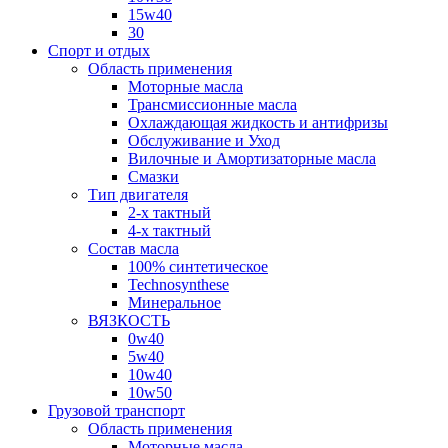
15w40
30
Спорт и отдых
Область применения
Моторные масла
Трансмиссионные масла
Охлаждающая жидкость и антифризы
Обслуживание и Уход
Вилочные и Амортизаторные масла
Смазки
Тип двигателя
2-х тактный
4-х тактный
Состав масла
100% синтетическое
Technosynthese
Минеральное
ВЯЗКОСТЬ
0w40
5w40
10w40
10w50
Грузовой транспорт
Область применения
Моторные масла