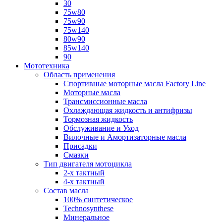
30
75w80
75w90
75w140
80w90
85w140
90
Мототехника
Область применения
Спортивные моторные масла Factory Line
Моторные масла
Трансмиссионные масла
Охлаждающая жидкость и антифризы
Тормозная жидкость
Обслуживание и Уход
Вилочные и Амортизаторные масла
Присадки
Смазки
Тип двигателя мотоцикла
2-х тактный
4-х тактный
Состав масла
100% синтетическое
Technosynthese
Минеральное