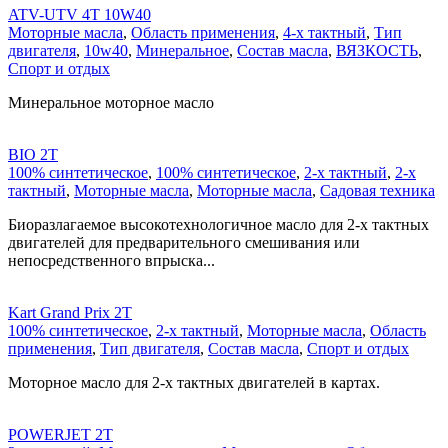
ATV-UTV 4T 10W40
Моторные масла
,
Область применения
,
4-х тактный
,
Тип
двигателя
,
10w40
,
Минеральное
,
Состав масла
,
ВЯЗКОСТЬ
,
Спорт и отдых
Минеральное моторное масло
BIO 2T
100% синтетическое
,
100% синтетическое
,
2-х тактный
,
2-х
тактный
,
Моторные масла
,
Моторные масла
,
Садовая техника
Биоразлагаемое высокотехнологичное масло для 2-х тактных
двигателей для предварительного смешивания или
непосредственного впрыска...
Kart Grand Prix 2T
100% синтетическое
,
2-х тактный
,
Моторные масла
,
Область
применения
,
Тип двигателя
,
Состав масла
,
Спорт и отдых
Моторное масло для 2-х тактных двигателей в картах.
POWERJET 2T