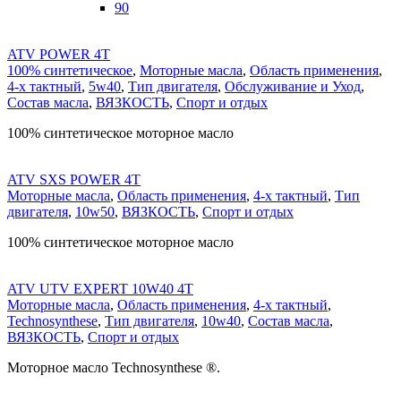
90
ATV POWER 4T
100% синтетическое
,
Моторные масла
,
Область применения
,
4-х тактный
,
5w40
,
Тип двигателя
,
Обслуживание и Уход
,
Состав масла
,
ВЯЗКОСТЬ
,
Спорт и отдых
100% синтетическое моторное масло
ATV SXS POWER 4T
Моторные масла
,
Область применения
,
4-х тактный
,
Тип
двигателя
,
10w50
,
ВЯЗКОСТЬ
,
Спорт и отдых
100% синтетическое моторное масло
ATV UTV EXPERT 10W40 4T
Моторные масла
,
Область применения
,
4-х тактный
,
Technosynthese
,
Тип двигателя
,
10w40
,
Состав масла
,
ВЯЗКОСТЬ
,
Спорт и отдых
Моторное масло Technosynthese ®.