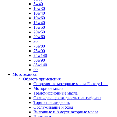
5w40
10w30
10w40
10w60
15w40
15w50
20w50
20w60
30
75w80
75w90
75w140
80w90
85w140
90
Мототехника
Область применения
Спортивные моторные масла Factory Line
Моторные масла
Трансмиссионные масла
Охлаждающая жидкость и антифризы
Тормозная жидкость
Обслуживание и Уход
Вилочные и Амортизаторные масла
Присадки