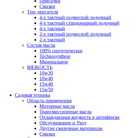
Присадки
Смазки
Тип двигателя
4-х тактный подвесной лодочный
4-х тактный стационарный лодочный
4-х тактный
2-х тактный подвесной лодочный
2-х тактный
Состав масла
100% синтетическое
Technosynthese
Минеральное
ВЯЗКОСТЬ
10w30
10w40
15w40
15w50
Садовая техника
Область применения
Моторные масла
Трансмиссионные масла
Охлаждающая жидкость и антифризы
Обслуживание и Уход
Другие смазочные материалы
Смазки