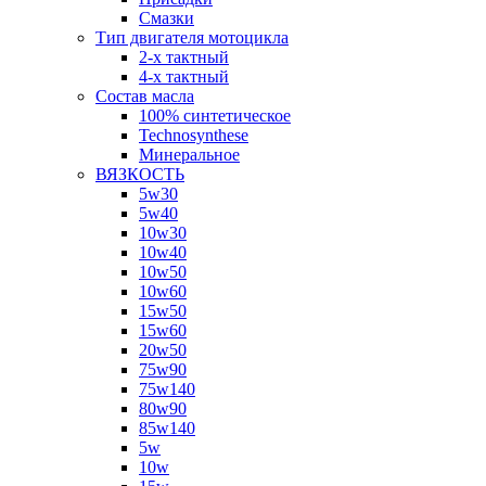
Смазки
Тип двигателя мотоцикла
2-х тактный
4-х тактный
Состав масла
100% синтетическое
Technosynthese
Минеральное
ВЯЗКОСТЬ
5w30
5w40
10w30
10w40
10w50
10w60
15w50
15w60
20w50
75w90
75w140
80w90
85w140
5w
10w