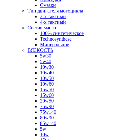
Смазки
Тип двигателя мотоцикла
2-х тактный
4-х тактный
Состав масла
100% синтетическое
Technosynthese
Минеральное
ВЯЗКОСТЬ
5w30
5w40
10w30
10w40
10w50
10w60
15w50
15w60
20w50
75w90
75w140
80w90
85w140
5w
10w