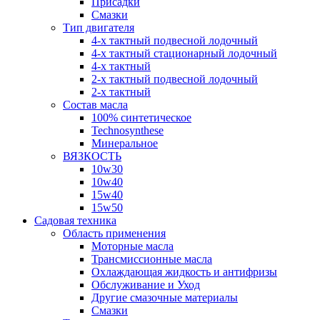
Присадки
Смазки
Тип двигателя
4-х тактный подвесной лодочный
4-х тактный стационарный лодочный
4-х тактный
2-х тактный подвесной лодочный
2-х тактный
Состав масла
100% синтетическое
Technosynthese
Минеральное
ВЯЗКОСТЬ
10w30
10w40
15w40
15w50
Садовая техника
Область применения
Моторные масла
Трансмиссионные масла
Охлаждающая жидкость и антифризы
Обслуживание и Уход
Другие смазочные материалы
Смазки