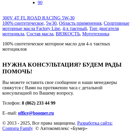
90
300V 4T FL ROAD RACING 5W-30
100% синтетическое
,
5w30
,
Область применения
,
Спортивные
моторные масла Factory Line
,
4-х тактный
,
Тип двигателя
мотоцикла
,
Состав масла
,
ВЯЗКОСТЬ
,
Мототехника
100% синтетическое моторное масло для 4-х тактных
мотоциклов
НУЖНА КОНСУЛЬТАЦИЯ?
БУДЕМ РАДЫ
ПОМОЧЬ!
Вы можете оставить свое сообщение и наши менеджеры
свяжутся с Вами на протяжении часа с детальной
консультацией по Вашему вопросу.
Телефон:
8 (862) 233 44 99
E–mail:
office@boomer.ru
© 2013 - 2025, Все права защищены.
Разработка сайта:
Contorra Family
© Автокомплекс «Бумер»