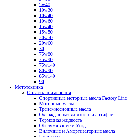
5w40
10w30
10w40
10w60
15w40
15w50
20w50
20w60
30
75w80
75w90
75w140
80w90
85w140
90
Мототехника
Область применения
Спортивные моторные масла Factory Line
Моторные масла
Трансмиссионные масла
Охлаждающая жидкость и антифризы
Тормозная жидкость
Обслуживание и Уход
Вилочные и Амортизаторные масла
Присадки