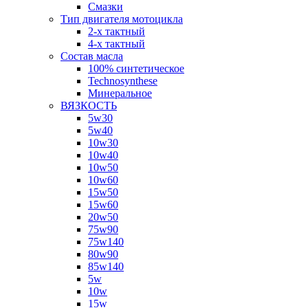
Смазки
Тип двигателя мотоцикла
2-х тактный
4-х тактный
Состав масла
100% синтетическое
Technosynthese
Минеральное
ВЯЗКОСТЬ
5w30
5w40
10w30
10w40
10w50
10w60
15w50
15w60
20w50
75w90
75w140
80w90
85w140
5w
10w
15w