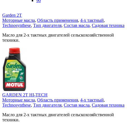
90
Garden 2T
Моторные масла
,
Область применения
,
4-х тактный
,
Technosynthese
,
Тип двигателя
,
Состав масла
,
Садовая техника
Масло для 2-х тактных двигателей сельскохозяйственной
техники.
GARDEN 2T HI-TECH
Моторные масла
,
Область применения
,
4-х тактный
,
Technosynthese
,
Тип двигателя
,
Состав масла
,
Садовая техника
Масло для 2-х тактных двигателей сельскохозяйственной
техники.