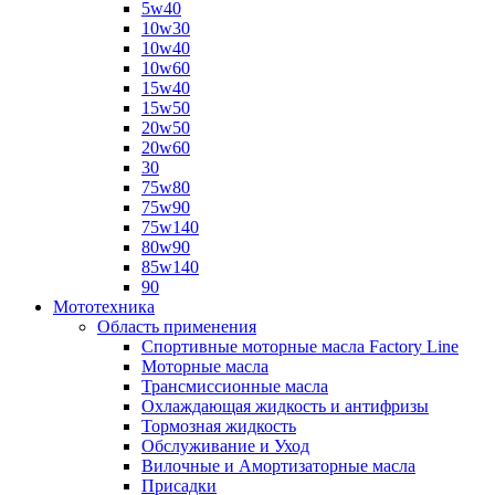
5w40
10w30
10w40
10w60
15w40
15w50
20w50
20w60
30
75w80
75w90
75w140
80w90
85w140
90
Мототехника
Область применения
Спортивные моторные масла Factory Line
Моторные масла
Трансмиссионные масла
Охлаждающая жидкость и антифризы
Тормозная жидкость
Обслуживание и Уход
Вилочные и Амортизаторные масла
Присадки