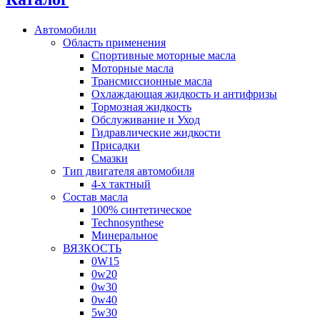
Автомобили
Область применения
Спортивные моторные масла
Моторные масла
Трансмиссионные масла
Охлаждающая жидкость и антифризы
Тормозная жидкость
Обслуживание и Уход
Гидравлические жидкости
Присадки
Смазки
Тип двигателя автомобиля
4-х тактный
Состав масла
100% синтетическое
Technosynthese
Минеральное
ВЯЗКОСТЬ
0W15
0w20
0w30
0w40
5w30