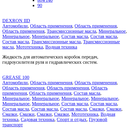
80w140
90
DEXRON IID
Автомобили
,
Область применения
,
Область применения
,
Область применения
,
Трансмиссионные масла
,
Минеральное
,
Минеральное
,
Минеральное
,
Состав масла
,
Состав масла
,
Состав масла
,
Трансмиссионные масла
,
Трансмиссионные
масла
,
Мототехника
,
Водная техника
Жидкость для автоматических коробок передач,
гидроусилителя руля и гидравлических систем.
GREASE 100
Автомобили
,
Область применения
,
Область применения
,
Область применения
,
Область применения
,
Область
применения
,
Область применения
,
Состав масла
,
Минеральное
,
Минеральное
,
Минеральное
,
Минеральное
,
Минеральное
,
Минеральное
,
Состав масла
,
Состав масла
,
Состав масла
,
Состав масла
,
Состав масла
,
Смазки
,
Смазки
,
Смазки
,
Смазки
,
Смазки
,
Смазки
,
Мототехника
,
Водная
техника
,
Садовая техника
,
Спорт и отдых
,
Грузовой
транспорт