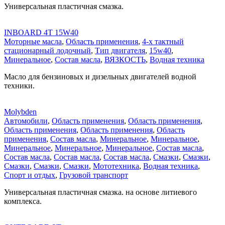
Универсальная пластичная смазка.
INBOARD 4T 15W40
Моторные масла
,
Область применения
,
4-х тактный
стационарный лодочный
,
Тип двигателя
,
15w40
,
Минеральное
,
Состав масла
,
ВЯЗКОСТЬ
,
Водная техника
Масло для бензиновых и дизельных двигателей водной
техники.
Molybden
Автомобили
,
Область применения
,
Область применения
,
Область применения
,
Область применения
,
Область
применения
,
Состав масла
,
Минеральное
,
Минеральное
,
Минеральное
,
Минеральное
,
Минеральное
,
Состав масла
,
Состав масла
,
Состав масла
,
Состав масла
,
Смазки
,
Смазки
,
Смазки
,
Смазки
,
Смазки
,
Мототехника
,
Водная техника
,
Спорт и отдых
,
Грузовой транспорт
Универсальная пластичная смазка. на основе литиевого
комплекса.