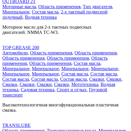
OUTBOARD 2T
Моторные масла
,
Область применения
,
Тип двигателя
,
Минеральное
,
Состав масла
,
2-х тактный подвесной
лодочный
,
Водная техника
Моторное масло для 2-х тактных подвесных
двигателей. NMMA TC-W3.
TOP GREASE 200
Автомобили
,
Область применения
,
Область применения
,
Область применения
,
Область применения
,
Область
применения
,
Область применения
,
Состав масла
,
Минеральное
,
Минеральное
,
Минеральное
,
Минеральное
,
Минеральное
,
Минеральное
,
Состав масла
,
Состав масла
,
Состав масла
,
Состав масла
,
Состав масла
,
Смазки
,
Смазки
,
Смазки
,
Смазки
,
Смазки
,
Смазки
,
Мототехника
,
Водная
техника
,
Садовая техника
,
Спорт и отдых
,
Грузовой
транспорт
Высокотехнологичная многофункциональная пластичная
смазка.
TRANSLUBE
Область применения
,
Трансмиссионные масла
,
Минеральное
,