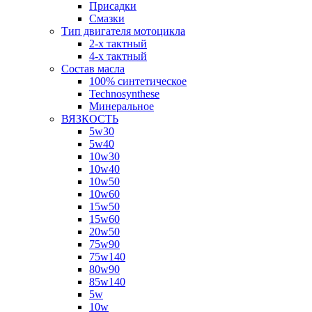
Присадки
Смазки
Тип двигателя мотоцикла
2-х тактный
4-х тактный
Состав масла
100% синтетическое
Technosynthese
Минеральное
ВЯЗКОСТЬ
5w30
5w40
10w30
10w40
10w50
10w60
15w50
15w60
20w50
75w90
75w140
80w90
85w140
5w
10w