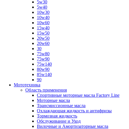
5w30
5w40
10w30
10w40
10w60
15w40
15w50
20w50
20w60
30
75w80
75w90
75w140
80w90
85w140
90
Мототехника
Область применения
Спортивные моторные масла Factory Line
Моторные масла
Трансмиссионные масла
Охлаждающая жидкость и антифризы
Тормозная жидкость
Обслуживание и Уход
Вилочные и Амортизаторные масла