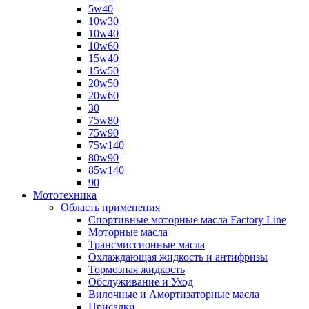
5w40
10w30
10w40
10w60
15w40
15w50
20w50
20w60
30
75w80
75w90
75w140
80w90
85w140
90
Мототехника
Область применения
Спортивные моторные масла Factory Line
Моторные масла
Трансмиссионные масла
Охлаждающая жидкость и антифризы
Тормозная жидкость
Обслуживание и Уход
Вилочные и Амортизаторные масла
Присадки