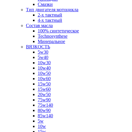
Смазки
Тип двигателя мотоцикла
2-х тактный
4-х тактный
Состав масла
100% синтетическое
Technosynthese
Минеральное
ВЯЗКОСТЬ
5w30
5w40
10w30
10w40
10w50
10w60
15w50
15w60
20w50
75w90
75w140
80w90
85w140
5w
10w
15w